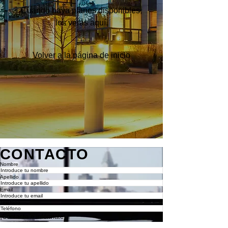
Cuando haya planes disponibles,
los verás aquí.
Volver a la página de inicio
CONTACTO
Nombre
Apellido
Email
Teléfono
¡Contacta e infórmate!
© 2026 Creado por Agencia Inmobiliaria AG