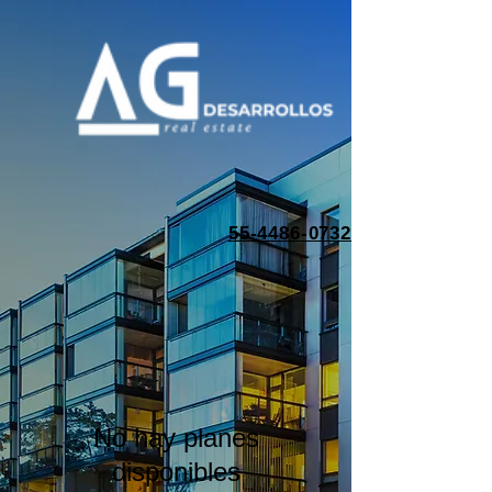
55
-4486-0732
No hay planes
disponibles